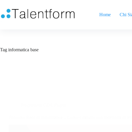
Home
Chi S
Tag
informatica base
Programma GOL Puglia
Percorso Base di Informatica – Corso Gratuito con Indennità di F