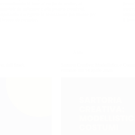
personalizzato in base al corpo da vestire, al
person
materiale da utilizzare e alla propria creatività,
materi
imparando a scegliere la lavorazione più idonee per
impara
il lavoro da eseguire.
il lav
Altro
, full time),
Sartoria Creativa: Modellistica e Cos
edizione del 14 aprile 2026