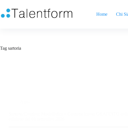
Home
Chi S
Tag
sartoria
Altro
Sartoria Creativa: Modellistica e Costumi (corso GRATUITO online
edizione del 01 settembre 2026