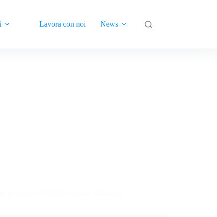
i
Lavora con noi
News
Contatti
tumi (corso GRATUITO online, full time),