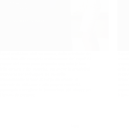
Saprai realizzare abiti su misura, dalla selezione dei
Saprai
tessuti fino alla completa realizzazione del capo! Al
tessut
termine del corso avrai acquisito non solo le basi
termin
della sartoria e del modello, ma anche la sensibilità
della 
necessaria per sviluppare un modello
necess
personalizzato in base al corpo da vestire, al
person
materiale da utilizzare e alla propria creatività,
materi
imparando a scegliere la lavorazione più idonee per
impara
il lavoro da eseguire.
il lav
Altro