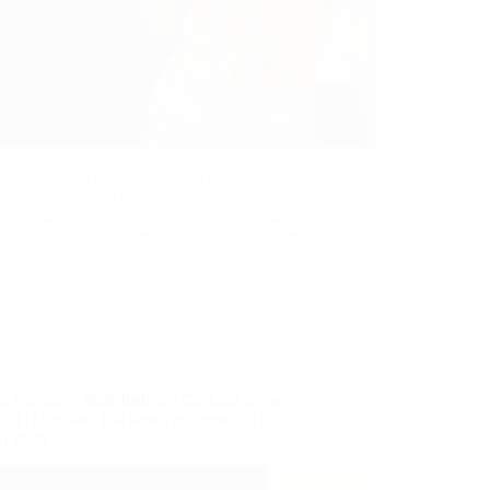
selezione dei tessuti fino alla completa
orso, avrai acquisito non solo le basi della
sibilità necessaria per sviluppare un modello
e, al materiale da utilizzare e alla propria
orazione più idonee per il lavoro da eseguire.
Altro
ia Creativa: Modellistica e Costumi (corso
ITO online, full time), edizione del 29
o 2026