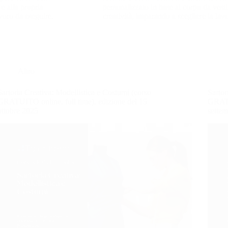
 e alla propria
personalizzato in base al corpo da vestir
avoro da eseguire.
creatività, imparando a scegliere la lav
Altro
Sartoria Creativa: Modellistica e Costumi (corso
Sartor
GRATUITO online, full time), edizione del 15
GRATU
ottobre 2025
sette