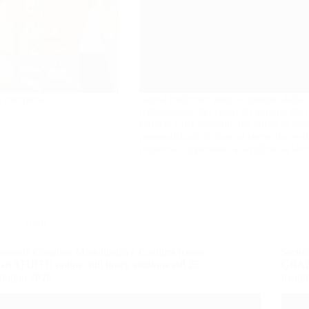
la completa
Saprai realizzare abiti su misura, dalla 
realizzazione del capo! Al termine del c
sartoria e del modello, ma anche la sen
personalizzato in base al corpo da vestir
creatività, imparando a scegliere la lav
Altro
Sartoria Creativa: Modellistica e Costumi (corso
Sartor
GRATUITO online, full time), edizione del 25
GRATU
giugno 2026
maggi