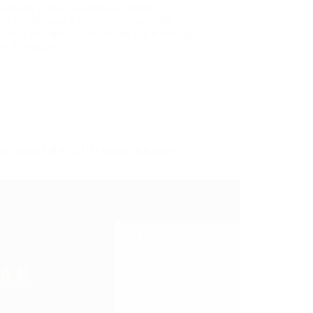
alizzato in base al corpo da vestire, al
ale da utilizzare e alla propria creatività,
ndo a scegliere la lavorazione più idonee per
oro da eseguire.
tumi (corso GRATUITO online, full time),