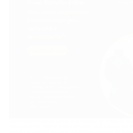
Saprai realizzare abiti su misura, dalla selezione dei tessuti fino al
realizzazione del capo! Al termine del corso, avrai acquisito non so
sartoria e del modello, ma anche la sensibilità necessaria per svil