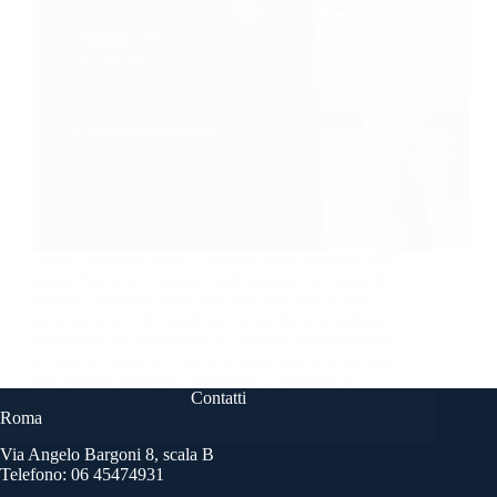
Saprai realizzare abiti su misura, dalla selezione dei
tessuti fino alla completa realizzazione del capo! Al
termine del corso avrai acquisito non solo le basi
della sartoria e del modello, ma anche la sensibilità
necessaria per sviluppare un modello personalizzato
in base al corpo da vestire, al materiale da utilizzare e
alla propria creatività, imparando a scegliere la
Contatti
lavorazione più idonee per il lavoro da eseguire.
Roma
Via Angelo Bargoni 8, scala B
Telefono: 06 45474931