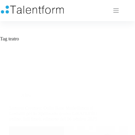
Tag
teatro
Altro
Sartoria Creativa: Dalla Base Modellistica ai
Costumi per lo Spettacolo (corso GRATUITO
online, full time), edizione del 06 ottobre 2025