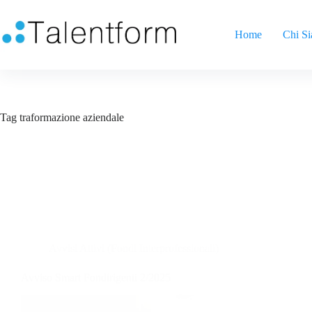
Home
Chi S
Tag
traformazione aziendale
Avvisi Attivi (Fondi Interprofessionali)
Avviso Smart Fondirigenti 2/2025