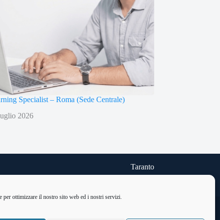
arning Specialist – Roma (Sede Centrale)
uglio 2026
Taranto
Via delle Cheradi n.5
Telefono: 099 9454740
per ottimizzare il nostro sito web ed i nostri servizi.
Home
Corsi Gratuiti
Privacy Policy