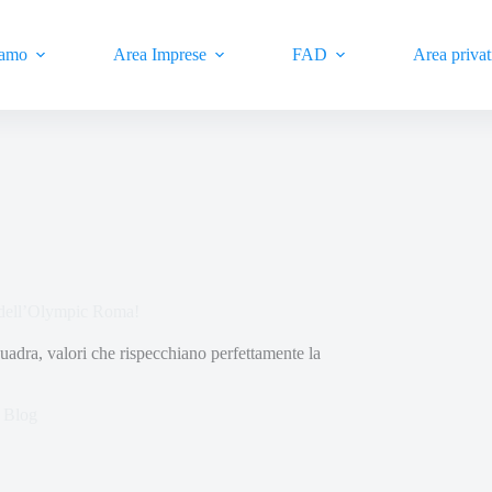
iamo
Area Imprese
FAD
Area privat
1 dell’Olympic Roma!
quadra, valori che rispecchiano perfettamente la
Blog