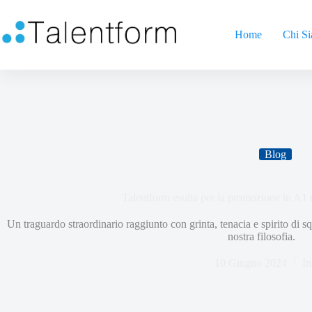
Home
Chi S
Blog
Talentform esulta per la promozione in A
Un traguardo straordinario raggiunto con grinta, tenacia e spirito di s
nostra filosofia.
10 Giugno 2024
In