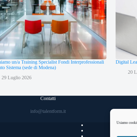
iamo un/a Training Specialist Fondi Interprofessionali
Digital Le
to Sistema (sede di Modena)
20 L
29 Luglio 2026
Contatti
info@talentform.it
Usiamo cookie 