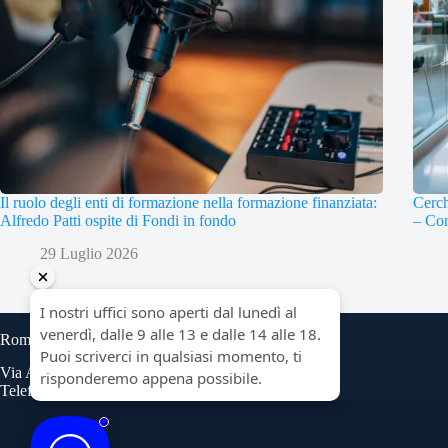
Il ruolo degli enti di formazione nella formazione finanziata:
Cerch
Alfredo Patti ospite di Fondi in fondo
– Con
29 Luglio 2026
Roma
Via Angelo Bargoni 8, scala B
Telefono: 06 45474931