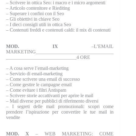
–
Scrivere in ottica Seo: i macro e i micro argomenti
–
Articolo contenitore e Riediting
–
Superare i confini con il Seo
–
Gli obiettivi in chiave Seo
–
I dieci consigli utili in ottica Seo
–
Contenuti freddi e contenuti caldi: il mix di contenuti
MOD. IX
–L’EMAIL
MARKETING________________________________
_____________________________4 ORE
–
A cosa serve l’email-marketing
–
Servizio di email-marketing
–
Come scrivere una email di successo
–
Come gestire le campagne email
–
Come evitare i filtri Antispam
–
Scrivere storie accattivanti per aprire le mail
–
Mail diverse per pubblici di riferimento diversi
–
I segreti delle mail promozionali: scopri come
prendere l’ispirazione per convertire le tue mail in
vendite
MOD. X
– WEB MARKETING: COME