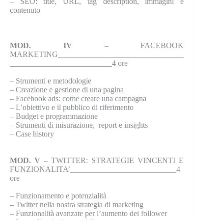
–
SEO: title, URL, tag description, immagini e
contenuto
MOD. IV
– FACEBOOK
MARKETING________________________________
__________________________4 ore
–
Strumenti e metodologie
–
Creazione e gestione di una pagina
–
Facebook ads: come creare una campagna
–
L’obiettivo e il pubblico di riferimento
–
Budget e programmazione
–
Strumenti di misurazione, report e insights
–
Case history
MOD. V
– TWITTER: STRATEGIE VINCENTI E
FUNZIONALITA’___________________________4
ore
–
Funzionamento e potenzialità
–
Twitter nella nostra strategia di marketing
–
Funzionalità avanzate per l’aumento dei follower