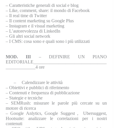
–
Caratteristiche generali di social e blog
–
Like, comment, share: il mondo di Facebook
–
Il real time di Twitter
–
Il content marketing su Google Plus
–
Instagram e il visual marketing
–
L’autorevolezza di LinkedIn
–
Gli altri social network
–
I CMS: cosa sono e quali sono i più utilizzati
MOD. III
– DEFINIRE UN PIANO
EDITORIALE________________________________
_____________4 ore
– Calendizzare le attività
–
Obiettivi e pubblici di riferimento
–
Contenuti e frequenza di pubblicazione
–
Stategie e tecniche
–
SEMRush: misurare le parole più cercate su un
motore di ricerca
–
Google Anlytics, Google Suggest , Ubersuggest,
Hootsuite: analizzare le correlazioni per i nostri
contenuti