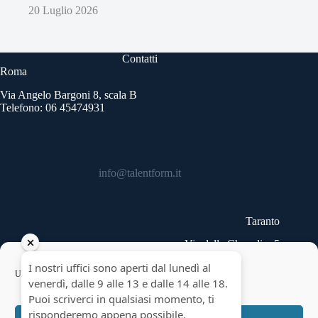
20 Luglio 2026
Contatti
Roma
Via Angelo Bargoni 8, scala B
Telefono: 06 45474931
info@talentform.it
Taranto
Via delle Cheradi n.5
Telefono: 099 9454740
Copyright © 2026 - Talentform SpA - Partita IVA
Usiamo cookie per ottimizzare il nostro sito web ed i nostri servizi.
10322191007.