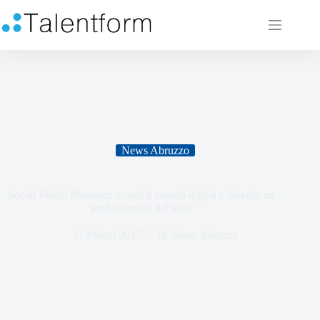
News Abruzzo
Social Media Manager: scopri il mondo digital e diventa un
professionista del web
27 Marzo 2017
In
News Abruzzo