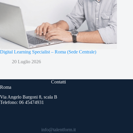
Digital Learning Specialist – Roma (Sede Centrale)
20 Luglio 2026
Contatti
Roma
Via Angelo Bargoni 8, scala B
Telefono: 06 45474931
info@talentform.it