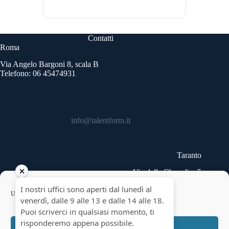
Contatti
Roma
Via Angelo Bargoni 8, scala B
Telefono: 06 45474931
info@talentform.it
Taranto
Via delle Cheradi n.5
Telefono: 099 9454740
Copyright © 2026 - Talentform SpA - Partita IVA
Usiamo cookie per ottimizzare il nostro sito web ed i nostri servizi.
10322191007.
Accetta