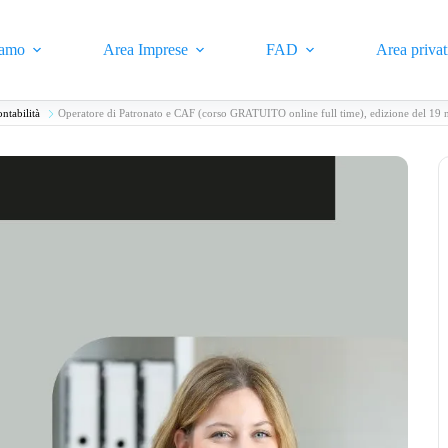
iamo
Area Imprese
FAD
Area privat
ntabilità
Operatore di Patronato e CAF (corso GRATUITO online full time), edizione del 1