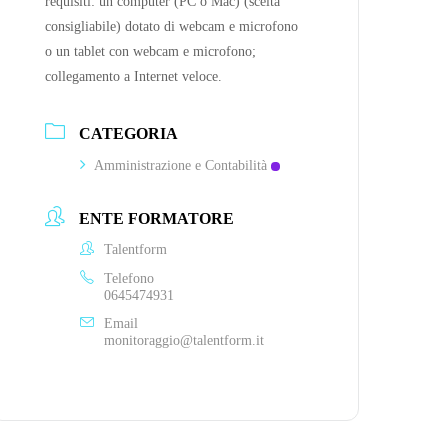
requisiti: un computer (PC o Mac) (scelta
consigliabile) dotato di webcam e microfono
o un tablet con webcam e microfono;
collegamento a Internet veloce.
CATEGORIA
Amministrazione e Contabilità
ENTE FORMATORE
Talentform
Telefono
0645474931
Email
monitoraggio@talentform.it