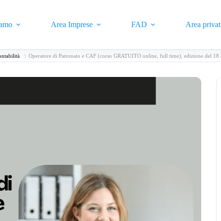
iamo
Area Imprese
FAD
Area privat
ntabilità
Operatore di Patronato e CAF (corso GRATUITO online, full time), edizione del 1