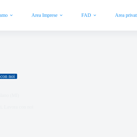
iamo
Area Imprese
FAD
Area privat
con noi
ilano (MI)
i
,
Lavora con noi