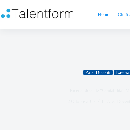
Home
Chi S
Area Docenti
Lavora 
Ricerca docente “Contabilità” M
2 Ottobre 2017
In
Area Docent