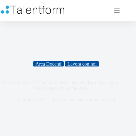
Area Docenti
Lavora con noi
Ricerca docente ” Montatore meccanico ed elettromeccanico
livello avanzato” Sacile (PN)
2 Ottobre 2017
In
Area Docenti
,
Lavora con noi