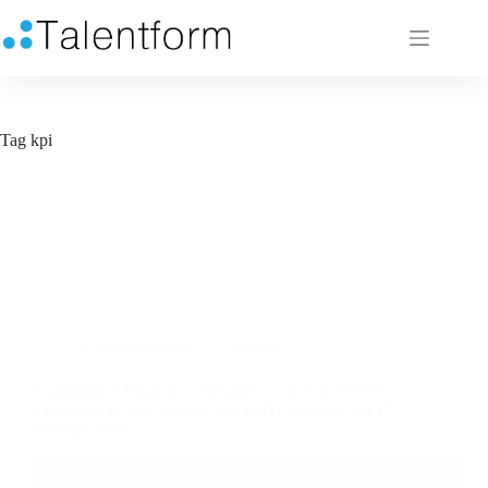
Tag
kpi
Amministrazione e Contabilità
Contabilità e Bilancio Aziendale (corso GRATUITO
a distanza, in aula virtuale e in FaD), edizione del 17
febbraio 2025