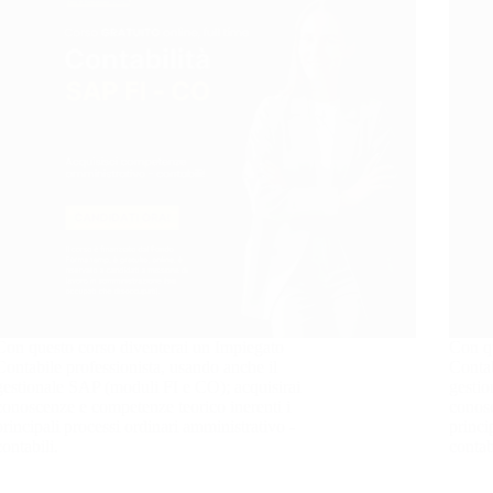
Con questo corso diventerai un Impiegato
Con qu
Contabile professionista, usando anche il
Contab
gestionale SAP (moduli FI e CO); acquisirai
gestio
conoscenze e competenze teorico inerenti i
conosc
principali processi ordinari amministrativo -
princi
contabili.
contab