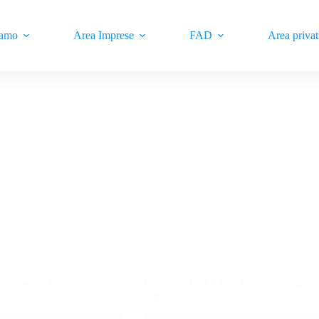
iamo
Area Imprese
FAD
Area privat
Amministrazione e Contabilità
izione del 18
Contabilità SAP FI – CO (corso GRATU
settembre 2026