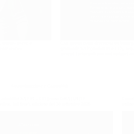
, usando anche il
Con questo corso diventerai un Impiega
enze teorico
gestionale SAP (moduli FI e CO); acqu
inerenti i principali processi ordinari a
Amministrazione e Contabilità
Contabilità SAP FI – CO (corso GRATUITO
Conta
online, full time), edizione del 30 settembre 2026
online