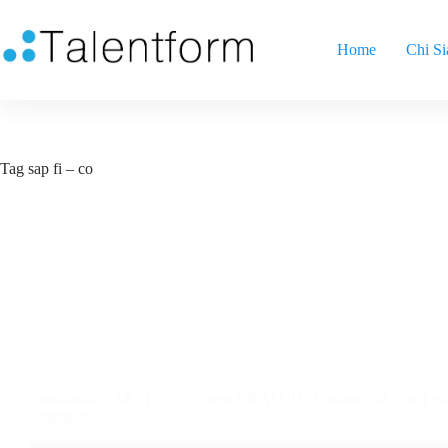
Home
Chi S
Tag
sap fi – co
Amministrazione e Contabilità
Contabilità SAP FI – CO (corso GRATUITO online, full time), ed
settembre 2026