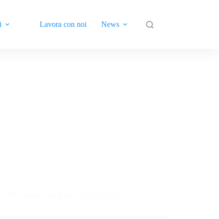
i
Lavora con noi
News
Contatti
ITO online, full time), edizione del 02