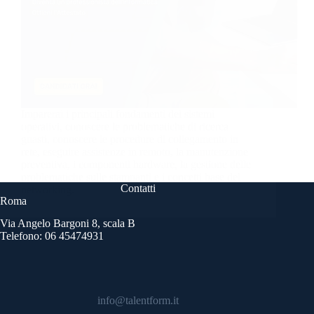
Imparerai i principali fondamenti dei sistemi
operativi, conoscere le problematiche di ricerca
guasti, conoscere le procedure di collegamento in
rete, eseguire assistenze in remoto, la manutenzione
preventiva, i componenti hardware, la gestione delle
problematiche sulle stampanti e i concetti base del
Contatti
networking.
Roma
Via Angelo Bargoni 8, scala B
Telefono: 06 45474931
info@talentform.it