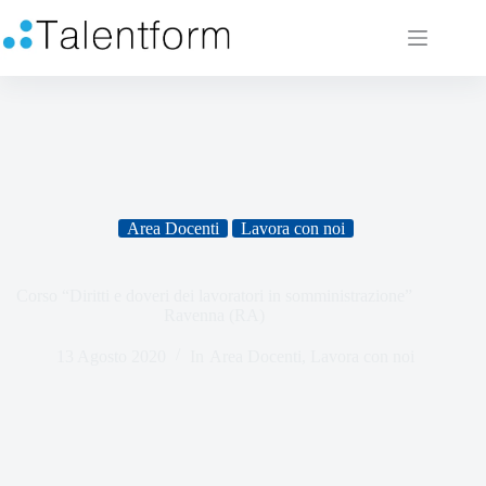
Area Docenti
Lavora con noi
Corso “Diritti e doveri dei lavoratori in somministrazione”
Ravenna (RA)
13 Agosto 2020
In
Area Docenti
,
Lavora con noi