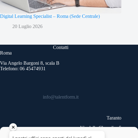
Digital Learning Specialist – Roma (Sede Centrale)
20 Luglio 2026
Contatti
Roma
Via Angelo Bargoni 8, scala B
Telefono: 06 45474931
info@talentform.it
Taranto
Via delle Cheradi n.5
Telefono: 099 9454740