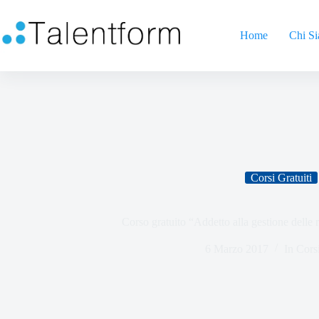
Home
Chi S
Corsi Gratuiti
Corso gratuito “Addetto alla gestione dell
6 Marzo 2017
In
Corsi