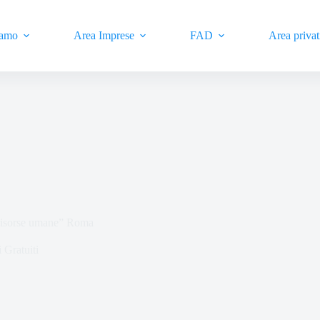
iamo
Area Imprese
FAD
Area privat
e risorse umane” Roma
 Gratuiti