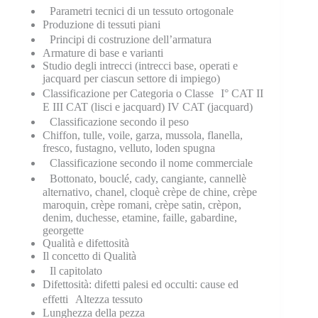
Parametri tecnici di un tessuto ortogonale
Produzione di tessuti piani
Principi di costruzione dell’armatura
Armature di base e varianti
Studio degli intrecci (intrecci base, operati e
jacquard per ciascun settore di impiego)
Classificazione per Categoria o Classe I° CAT II
E III CAT (lisci e jacquard) IV CAT (jacquard)
Classificazione secondo il peso
Chiffon, tulle, voile, garza, mussola, flanella,
fresco, fustagno, velluto, loden spugna
Classificazione secondo il nome commerciale
Bottonato, bouclé, cady, cangiante, cannellè
alternativo, chanel, cloquè crèpe de chine, crèpe
maroquin, crèpe romani, crèpe satin, crèpon,
denim, duchesse, etamine, faille, gabardine,
georgette
Qualità e difettosità
Il concetto di Qualità
Il capitolato
Difettosità: difetti palesi ed occulti: cause ed
effetti Altezza tessuto
Lunghezza della pezza