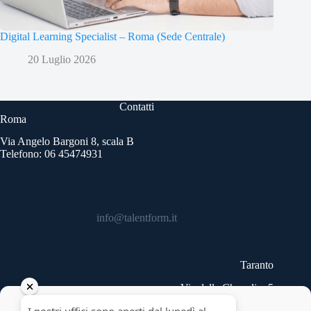
Digital Learning Specialist – Roma (Sede Centrale)
20 Luglio 2026
Contatti
Roma
Via Angelo Bargoni 8, scala B
Telefono: 06 45474931
info@talentform.it
Taranto
Via delle Cheradi n.5
Telefono: 099 9454740