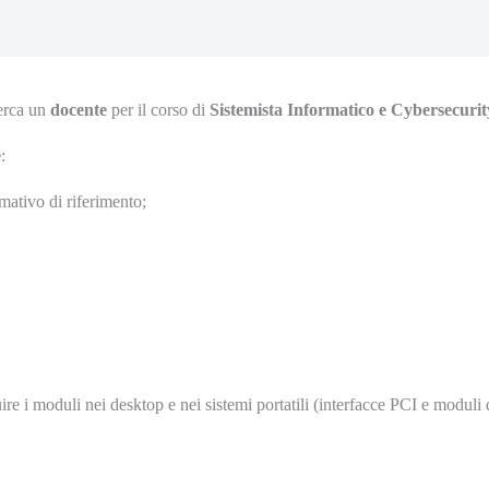
erca un
docente
per il corso di
Sistemista Informatico e Cybersecurit
e
:
ativo di riferimento;
uire i moduli nei desktop e nei sistemi portatili (interfacce PCI e modu