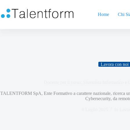
Home
Chi S
Lavora con noi
Docente per il corso: Sistemista Informatico e 
TALENTFORM SpA, Ente Formativo a carattere nazionale, ricerca un do
Cybersecurity, da remot
8 Luglio 2025
In
Lavor