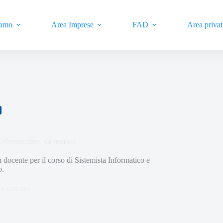
iamo
Area Imprese
FAD
Area privat
Cybersecurity, da remoto
cente per il corso di Sistemista Informatico e
o.
a con noi