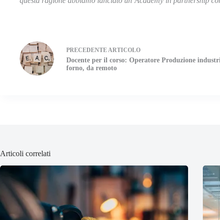
questa ragione abbiamo lanciato un’Academy in partnership co
PRECEDENTE
ARTICOLO
Docente per il corso: Operatore Produzione industri
forno, da remoto
Articoli correlati