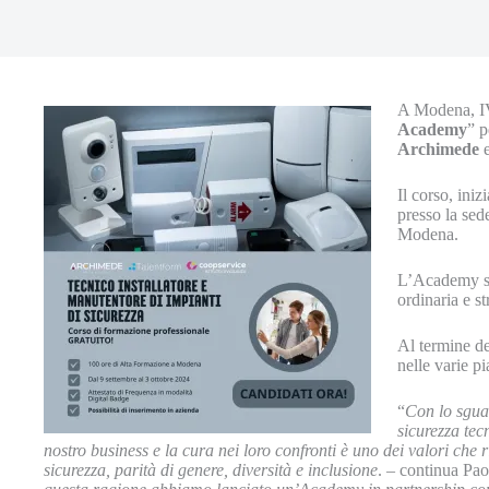
A Modena, 
Academy
” p
Archimede
Il corso, iniz
presso la se
Modena.
L’Academy si 
ordinaria e s
Al termine del
nelle varie p
“
Con lo sguar
sicurezza tec
nostro business e la cura nei loro confronti è uno dei valori che
sicurezza, parità di genere, diversità e inclusione
. – continua Pao