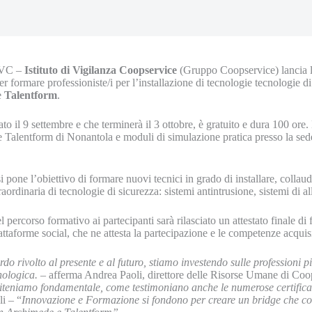
IVC –
Istituto di Vigilanza Coopservice
(Gruppo Coopservice) lancia l
er formare professioniste/i per l’installazione di tecnologie tecnologie d
e
Talentform
.
iato il 9 settembre e che terminerà il 3 ottobre, è gratuito e dura 100 ore
de Talentform di Nonantola e moduli di simulazione pratica presso la s
pone l’obiettivo di formare nuovi tecnici in grado di installare, collau
traordinaria di tecnologie di sicurezza: sistemi antintrusione, sistemi di 
 percorso formativo ai partecipanti sarà rilasciato un attestato finale di 
iattaforme social, che ne attesta la partecipazione e le competenze acquisi
do rivolto al presente e al futuro, stiamo investendo sulle professioni p
nologica.
– afferma Andrea Paoli, direttore delle Risorse Umane di Coo
 riteniamo fondamentale, come testimoniano anche le numerose certificaz
li – “
Innovazione e Formazione si fondono per creare un bridge che co