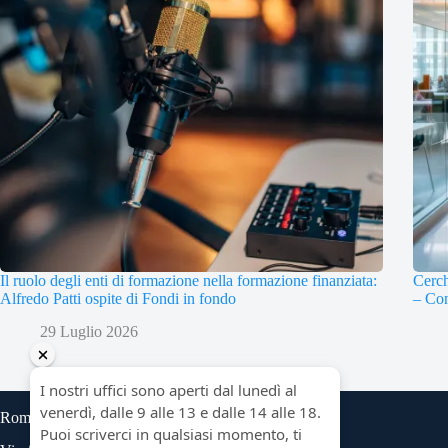
Il ruolo degli enti di formazione nella formazione finanziata:
Cerch
Alfredo Patti ospite di Fondi in fondo
– Con
29 Luglio 2026
Roma