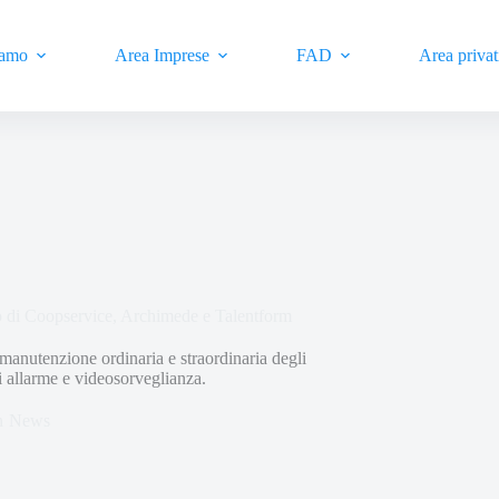
iamo
Area Imprese
FAD
Area privat
 di Coopservice, Archimede e Talentform
a manutenzione ordinaria e straordinaria degli
di allarme e videosorveglianza.
n
News