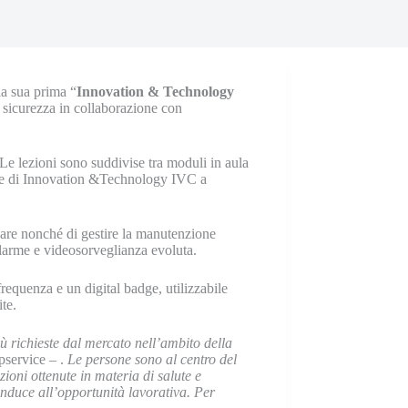
a sua prima “
Innovation & Technology
i sicurezza in collaborazione con
. Le lezioni sono suddivise tra moduli in aula
ede di Innovation &Technology IVC a
dare nonché di gestire la manutenzione
allarme e videosorveglianza evoluta.
frequenza e un digital badge, utilizzabile
te.
iù richieste dal mercato nell’ambito della
pservice – .
Le persone sono al centro del
ioni ottenute in materia di salute e
nduce all’opportunità lavorativa.
Per