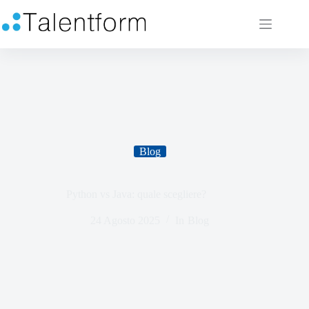
Blog
Python vs Java: quale scegliere?
24 Agosto 2025
In
Blog