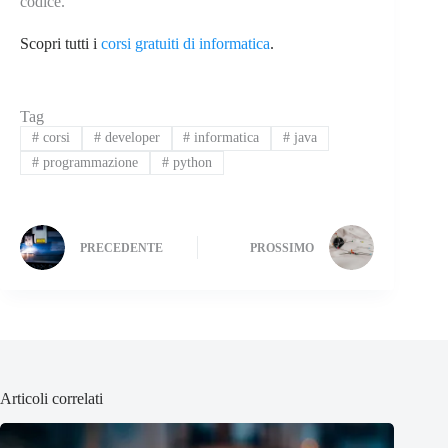
codice.
Scopri tutti i
corsi gratuiti di informatica
.
Tag
#
corsi
#
developer
#
informatica
#
java
#
programmazione
#
python
PRECEDENTE
PROSSIMO
Articoli correlati