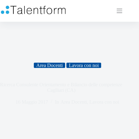
Area Docenti
Lavora con noi
Ricerca Consulente Orientamento e Bilancio delle competenze
Caglliari (CA)
16 Maggio 2017
In
Area Docenti
,
Lavora con noi