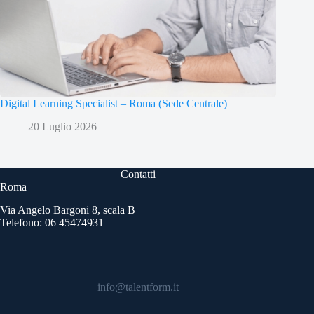
Digital Learning Specialist – Roma (Sede Centrale)
20 Luglio 2026
Contatti
Roma
Via Angelo Bargoni 8, scala B
Telefono: 06 45474931
info@talentform.it