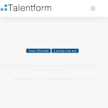
Area Docenti
Lavora con noi
Ricerca docente corso “Progettista meccanico con l’utilizzo di
Solidworks” Bari (BA)
20 Marzo 2017
In
Area Docenti
,
Lavora con noi