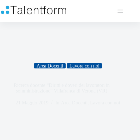
Area Docenti
Lavora con noi
Ricerca docente “Diritti e doveri dei lavoratori in
somministrazione” Villafranca di Verona (VR)
21 Maggio 2019
In
Area Docenti
,
Lavora con noi