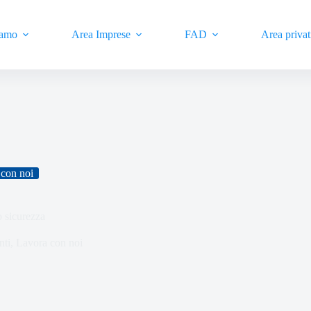
iamo
Area Imprese
FAD
Area privat
con noi
o sicurezza
nti
,
Lavora con noi