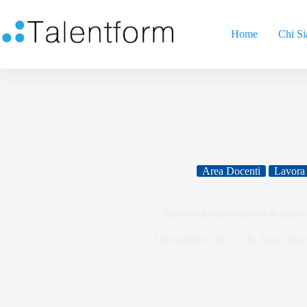
Home
Chi S
Area Docenti
Lavora 
Ricerca docente esperto in ambit
3 Novembre 2015
In
Area Doce