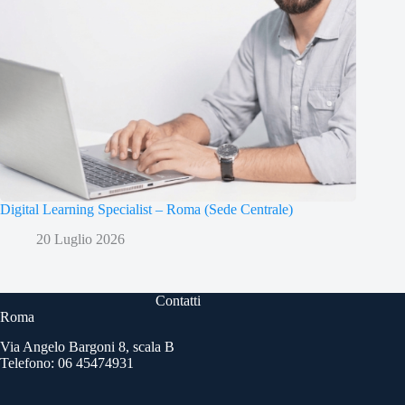
Digital Learning Specialist – Roma (Sede Centrale)
20 Luglio 2026
Contatti
Roma
Via Angelo Bargoni 8, scala B
Telefono: 06 45474931