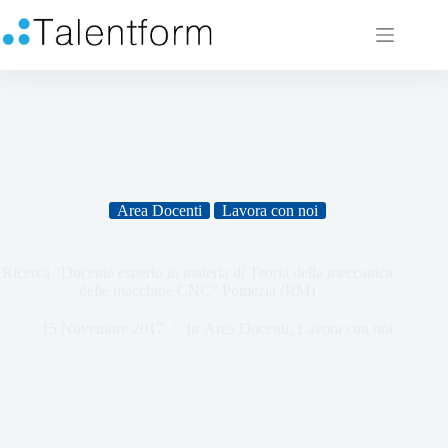
Area Docenti
Lavora con noi
Ricerca “Docente esperto in materia di Teoria della meccanica
delle macchine CNC” Pomezia (RM)
15 Novembre 2017
In
Area Docenti
,
Lavora con noi