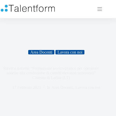
Area Docenti
Lavora con noi
Ricerca docente “Formazione teorico/pratico per operatore
addetto alla conduzione di carrelli elevatori semoventi”
Cisterna di Latina (LT)
17 Febbraio 2021
In
Area Docenti
,
Lavora con noi