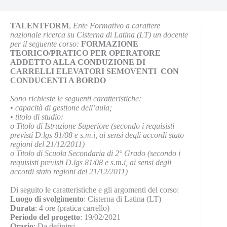
TALENTFORM
,
Ente Formativo a carattere
nazionale ricerca su Cisterna di Latina (LT) un docente
per il seguente corso:
FORMAZIONE
TEORICO/PRATICO PER OPERATORE
ADDETTO ALLA CONDUZIONE DI
CARRELLI ELEVATORI SEMOVENTI CON
CONDUCENTI A BORDO
Sono richieste le seguenti caratteristiche:
•
capacità di gestione dell’aula;
•
titolo di studio:
o
Titolo di Istruzione Superiore (secondo i requisisti
previsti D.lgs 81/08 e s.m.i, ai sensi degli accordi stato
regioni del 21/12/2011)
o
Titolo di Scuola Secondaria di 2° Grado (secondo i
requisisti previsti D.lgs 81/08 e s.m.i, ai sensi degli
accordi stato regioni del 21/12/2011)
Di seguito le caratteristiche e gli argomenti del corso:
Luogo di svolgimento
: Cisterna di Latina (LT)
Durata
: 4 ore (pratica carrello)
Periodo del progetto
: 19/02/2021
Orario
: Da definirsi