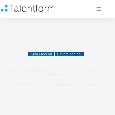
Area Docenti
Lavora con noi
Ricerca docente “Informatica: sistemi, mobile app e cyber
security” Milano (MI)
17 Settembre 2018
In
Area Docenti
,
Lavora con noi