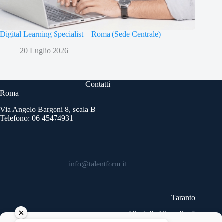
Digital Learning Specialist – Roma (Sede Centrale)
20 Luglio 2026
Contatti
Roma
Via Angelo Bargoni 8, scala B
Telefono: 06 45474931
info@talentform.it
Taranto
Via delle Cheradi n.5