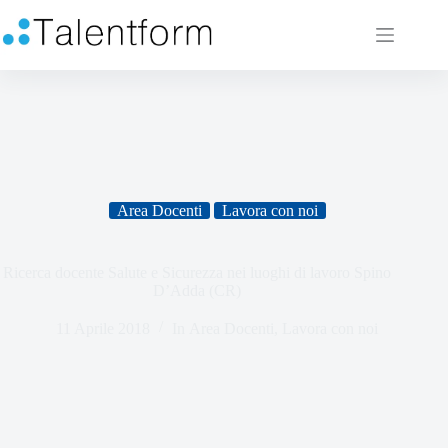
Area Docenti
Lavora con noi
Ricerca docente Salute e Sicurezza nei luoghi di lavoro Spino
D’Adda (CR)
11 Aprile 2018
In
Area Docenti
,
Lavora con noi