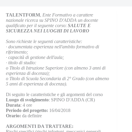
TALENTFORM
,
Ente Formativo a carattere
nazionale ricerca su SPINO D'ADDA un docente
qualificato per il seguente cors
o:
SALUTE E
SICUREZZA NEI LUOGHI DI LAVORO
Sono richieste le seguenti caratteristiche:
· documentata esperienza nell'ambito formativo di
riferimento;
· capacità di gestione dell'aula;
· titolo di studio:
o Titolo di Istruzione Superiore (con almeno 3 anni di
esperienza di docenza);
o Titolo di Scuola Secondaria di 2° Grado (con almeno
5 anni di esperienza di docenza).
Di seguito le caratteristiche e gli argomenti del corso
Luogo di svolgimento
: SPINO D'ADDA (CR)
Durata
: 4 ore
Periodo del progetto:
16/04/2018
Orario:
da definire
ARGOMENTI DA TRATTARE:
Rischi specifici (rischi infortuni, meccanici generali,