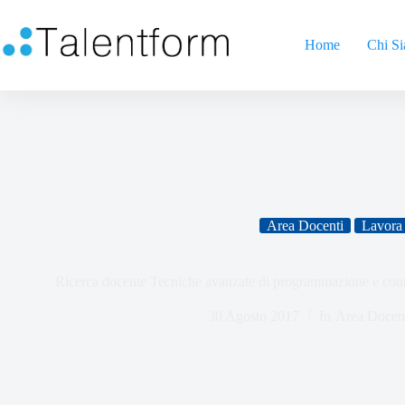
Home
Chi S
Area Docenti
Lavora 
Ricerca docente Tecniche avanzate di programmazione e con
30 Agosto 2017
In
Area Docen