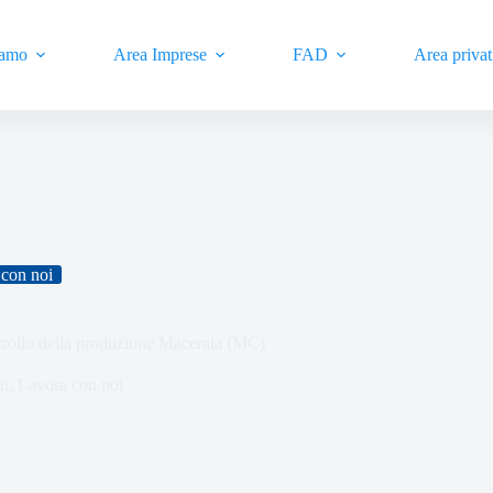
iamo
Area Imprese
FAD
Area privat
con noi
trollo della produzione Macerata (MC)
ti
,
Lavora con noi