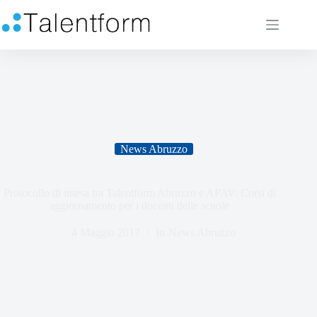
News Abruzzo
Protocollo di intesa tra Talentform Abruzzo e APAV: Corsi di
aggiornamento per i docenti delle scuole
4 Maggio 2017
In
News Abruzzo