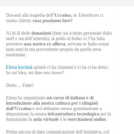
Davanti alla tragedia dell’
Ucraina
, in Talentform ci
siamo chiesti:
cosa possiamo fare?
Al di là delle
donazioni
(fatte sia a titolo personale dallo
staff e sia dall’azienda), la
palla al balzo
ce l’ha fatta
prendere
una nostra ex allieva
, arrivata in Italia ormai
tanti anni fa ma proveniente proprio da quella terra
martoriata.
Elena Iurchuk
quindi ci ha chiamati e ci ha ci ha detto:
ho un’idea, mi date una mano?
Detto… Fatto!
Elena ha organizzato
un corso di italiano e di
introduzione alla nostra cultura per i rifugiati
dall’Ucraina
e noi abbiamo messo gratuitamente a
disposizione la nostra
infrastruttura
tecnologica
per la
formazione in
aula
virtuale
e le
esercitazioni
online
.
Prima ancora di dare comunicazione dell’iniziativa, col