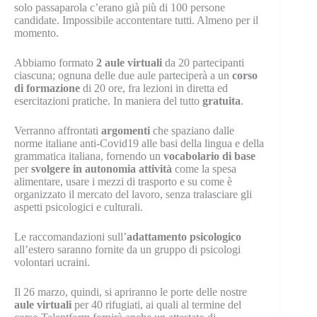
solo passaparola c’erano già più di 100 persone
candidate. Impossibile accontentare tutti. Almeno per il
momento.
Abbiamo formato
2 aule virtuali
da 20 partecipanti
ciascuna; ognuna delle due aule parteciperà a un
corso
di formazione
di 20 ore, fra lezioni in diretta ed
esercitazioni pratiche. In maniera del tutto
gratuita
.
Verranno affrontati
argomenti
che spaziano dalle
norme italiane anti-Covid19 alle basi della lingua e della
grammatica italiana, fornendo un
vocabolario
di
base
per
svolgere in autonomia attività
come la spesa
alimentare, usare i mezzi di trasporto e su come è
organizzato il mercato del lavoro, senza tralasciare gli
aspetti psicologici e culturali.
Le raccomandazioni sull’
adattamento psicologico
all’estero saranno fornite da un gruppo di psicologi
volontari ucraini.
Il 26 marzo, quindi, si apriranno le porte delle nostre
aule
virtuali
per 40 rifugiati, ai quali al termine del