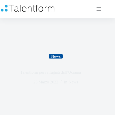
News
Talentform per i rifugiati dall’Ucraina
23 Marzo 2022
In
News