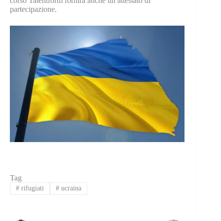
corso Talentform fornirà anche un attestato di
partecipazione.
Tag
#
rifugiati
#
ucraina