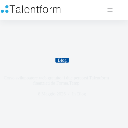
Blog
Corso sviluppatore web gratuito: i due percorsi Talentform
finanziati da Forma.Temp
8 Maggio 2026
In
Blog