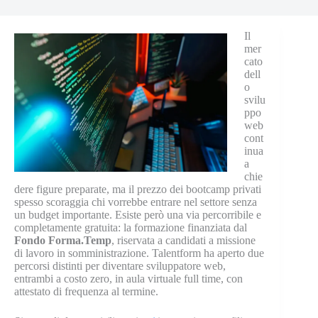
Il
mer
cato
dell
o
svilu
ppo
web
cont
inua
a
chie
dere figure preparate, ma il prezzo dei bootcamp privati
spesso scoraggia chi vorrebbe entrare nel settore senza
un budget importante. Esiste però una via percorribile e
completamente gratuita: la formazione finanziata dal
Fondo Forma.Temp
, riservata a candidati a missione
di lavoro in somministrazione. Talentform ha aperto due
percorsi distinti per diventare sviluppatore web,
entrambi a costo zero, in aula virtuale full time, con
attestato di frequenza al termine.