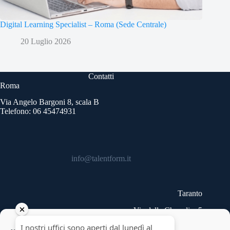
Digital Learning Specialist – Roma (Sede Centrale)
20 Luglio 2026
Contatti
Roma
Via Angelo Bargoni 8, scala B
Telefono: 06 45474931
info@talentform.it
Taranto
Via delle Cheradi n.5
Telefono: 099 9454740
Copyright © 2026 - Talentform SpA - Partita IVA