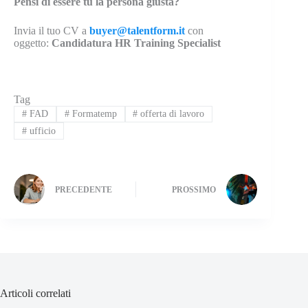
Pensi di essere tu la persona giusta?
Invia il tuo CV a
buyer@talentform.it
con
oggetto:
Candidatura HR Training Specialist
Tag
#
FAD
#
Formatemp
#
offerta di lavoro
#
ufficio
PRECEDENTE
PROSSIMO
Articoli correlati