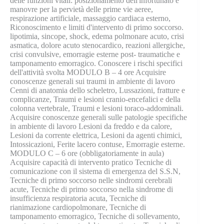
delle funzioni vitali: posizionamento dell'infortunato e
manovre per la pervietà delle prime vie aeree,
respirazione artificiale, massaggio cardiaca esterno,
Riconoscimento e limiti d'intervento di primo soccorso.
lipotimia, sincope, shock, edema polmonare acuto, crisi
asmatica, dolore acuto stenocardico, reazioni allergiche,
crisi convulsive, emorragie esterne post- traumatiche e
tamponamento emorragico. Conoscere i rischi specifici
dell'attività svolta MODULO B – 4 ore Acquisire
conoscenze generali sui traumi in ambiente di lavoro
Cenni di anatomia dello scheletro, Lussazioni, fratture e
complicanze, Traumi e lesioni cranio-encefalici e della
colonna vertebrale, Traumi e lesioni toraco-addominali.
Acquisire conoscenze generali sulle patologie specifiche
in ambiente di lavoro Lesioni da freddo e da calore,
Lesioni da corrente elettrica, Lesioni da agenti chimici,
Intossicazioni, Ferite lacero contuse, Emorragie esterne.
MODULO C – 6 ore (obbligatoriamente in aula)
Acquisire capacità di intervento pratico Tecniche di
comunicazione con il sistema di emergenza del S.S.N,
Tecniche di primo soccorso nelle sindromi cerebrali
acute, Tecniche di primo soccorso nella sindrome di
insufficienza respiratoria acuta, Tecniche di
rianimazione cardiopolmonare, Tecniche di
tamponamento emorragico, Tecniche di sollevamento,