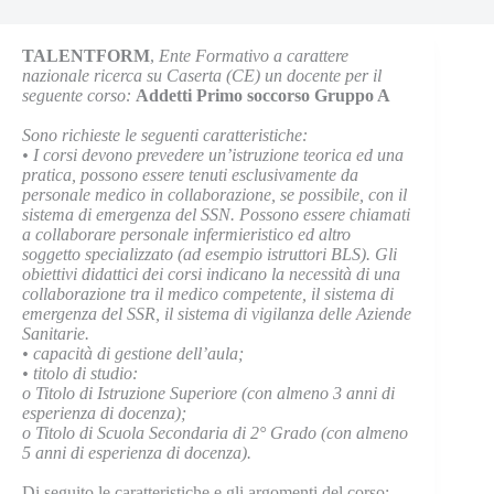
TALENTFORM
,
Ente Formativo a carattere
nazionale ricerca su Caserta (CE) un docente per il
seguente corso:
Addetti Primo soccorso Gruppo A
Sono richieste le seguenti caratteristiche:
•
I corsi devono prevedere un’istruzione teorica ed una
pratica, possono essere tenuti esclusivamente da
personale medico in collaborazione, se possibile, con il
sistema di emergenza del SSN. Possono essere chiamati
a collaborare personale infermieristico ed altro
soggetto specializzato (ad esempio istruttori BLS). Gli
obiettivi didattici dei corsi indicano la necessità di una
collaborazione tra il medico competente, il sistema di
emergenza del SSR, il sistema di vigilanza delle Aziende
Sanitarie.
•
capacità di gestione dell’aula;
•
titolo di studio:
o
Titolo di Istruzione Superiore (con almeno 3 anni di
esperienza di docenza);
o
Titolo di Scuola Secondaria di 2° Grado (con almeno
5 anni di esperienza di docenza).
Di seguito le caratteristiche e gli argomenti del corso: