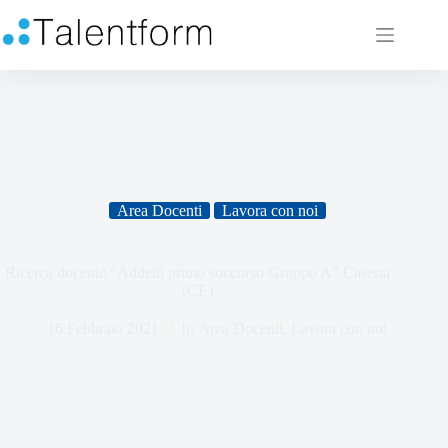
Area Docenti
Lavora con noi
Ricerca docente “Addetti primo soccorso Gruppo A” Caserta
(CE)
16 Febbraio 2021
In
Area Docenti
,
Lavora con noi