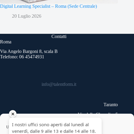
Digital Learning Specialist – Roma (Sede Centrale)
20 Luglio 2026
Contatti
Roma
Via Angelo Bargoni 8, scala B
Telefono: 06 45474931
info@talentform.it
Taranto
Via delle Cheradi n.5
Telefono: 099 9454740
Copyright © 2026 - Talentform SpA - Partita IVA
Usiamo cookie per ottimizzare il nostro sito web ed i nostri servizi.
10322191007.