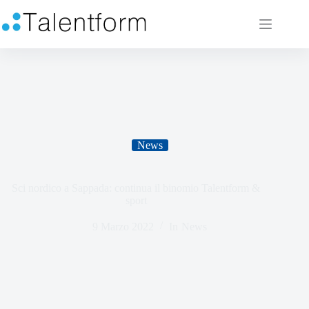
News
Sci nordico a Sappada: continua il binomio Talentform &
sport
9 Marzo 2022
In
News