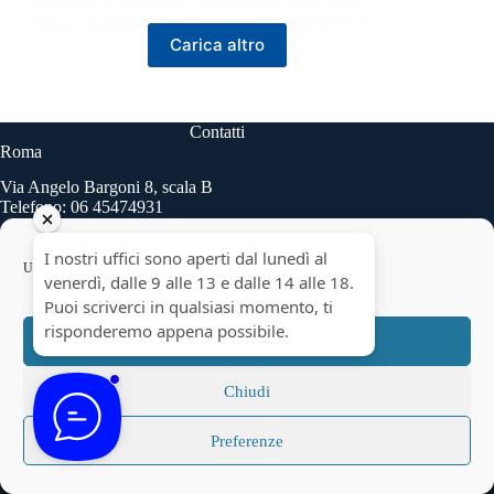
permesso di soggiorno, di invalidità, di NASPI
(disoccupazione), i modelli 730 e i modelli ISEE.
Carica altro
Contatti
Roma
Via Angelo Bargoni 8, scala B
Telefono: 06 45474931
Usiamo cookie per ottimizzare il nostro sito web ed i nostri servizi.
info@talentform.it
Accetta
Taranto
Chiudi
Via delle Cheradi n.5
Telefono: 099 9454740
Preferenze
Copyright © 2026 - Talentform SpA - Partita IVA
10322191007.