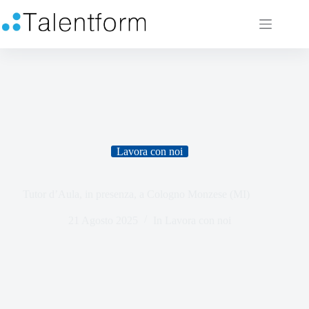
Lavora con noi
Tutor d’Aula, in presenza, a Cologno Monzese (MI)
21 Agosto 2025
In
Lavora con noi