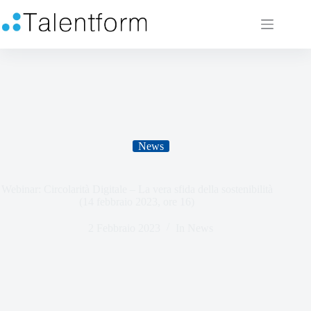
News
Webinar: Circolarità Digitale – La vera sfida della sostenibilità
(14 febbraio 2023, ore 16)
2 Febbraio 2023
In
News